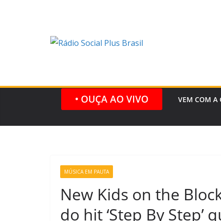
Pular
para
o
conteúdo
• OUÇA AO VIVO
VEM COM A 
MÚSICA EM PAUTA
New Kids on the Bloc
do hit ‘Step By Step’