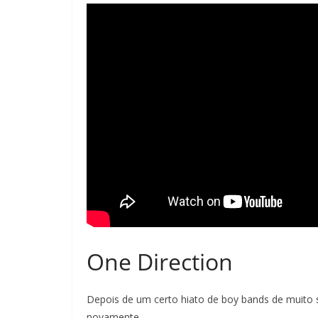
One Direction
Depois de um certo hiato de boy bands de muito 
novamente.