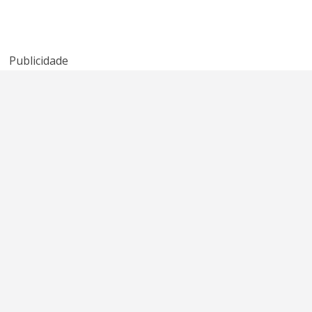
promessa
Tonight’ de
Radicals?
quebrada do
Kenny Rogers e
American Idol
Sheena Easton
Publicidade