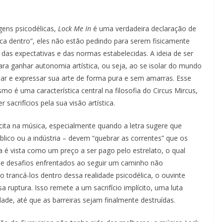
ens psicodélicas,
Lock Me In
é uma verdadeira declaração de
nca dentro”, eles não estão pedindo para serem fisicamente
das expectativas e das normas estabelecidas. A ideia de ser
ra ganhar autonomia artística, ou seja, ao se isolar do mundo
criar e expressar sua arte de forma pura e sem amarras. Esse
smo é uma característica central na filosofia do Circus Mircus,
acrifícios pela sua visão artística.
ícita na música, especialmente quando a letra sugere que
lico ou a indústria – devem “quebrar as correntes” que os
a é vista como um preço a ser pago pelo estrelato, o qual
 e desafios enfrentados ao seguir um caminho não
o trancá-los dentro dessa realidade psicodélica, o ouvinte
ruptura. Isso remete a um sacrifício implícito, uma luta
ade, até que as barreiras sejam finalmente destruídas.