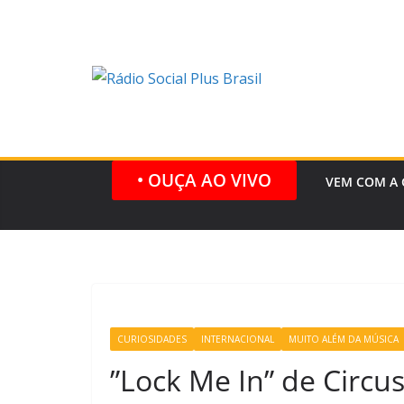
Pular
para
o
conteúdo
• OUÇA AO VIVO
VEM COM A 
CURIOSIDADES
INTERNACIONAL
MUITO ALÉM DA MÚSICA
”Lock Me In” de Circu