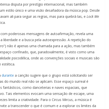
ensa disputa por prestígio internacional, mas também
m estilo único e uma visão desafiadora da música pop. Desde
tavam ali para seguir as regras, mas para quebrá-las, e
Lock Me
ica.
com poderosas mensagens de autoafirmação, revela uma
 liberdade e a busca pela autoexpressão. A repetição do
entro”) não é apenas uma chamada para a ação, mas também
 espaço confinado, que, paradoxalmente, é visto como uma
alidade psicodélica, onde as convenções sociais e musicais são
 estética.
a
durante
a canção sugere que o grupo está solicitando ser
as do mundo real não se aplicam. Esse espaço surreal é
es fantásticos, como danceterias e naves espaciais, que
ivo. Tais elementos evocam uma sensação de escape, uma
zes limita a criatividade. Para o Circus Mircus, a música é
ite a transcender o que é comum e a explorar os limites da