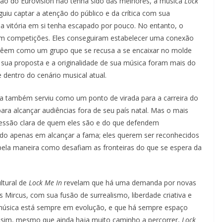
ção do Eurovision não tenha sido das melhores, a música
Lock
iu captar a atenção do público e da crítica com sua
 vitória em si tenha escapado por pouco. No entanto, o
 em competições. Eles conseguiram estabelecer uma conexão
vêem como um grupo que se recusa a se encaixar no molde
de sua proposta e a originalidade de sua música foram mais do
 dentro do cenário musical atual.
ia também serviu como um ponto de virada para a carreira do
ra alcançar audiências fora de seu país natal. Mas o mais
essão clara de quem eles são e do que defendem
sado apenas em alcançar a fama; eles querem ser reconhecidos
pela maneira como desafiam as fronteiras do que se espera da
ltural de
Lock Me In
revelam que há uma demanda por novas
 Mircus, com sua fusão de surrealismo, liberdade criativa e
úsica está sempre em evolução, e que há sempre espaço
 Assim, mesmo que ainda haja muito caminho a percorrer,
Lock