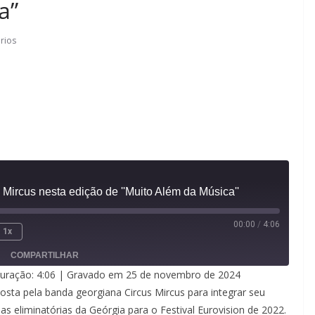
a”
rios
s Mircus nesta edição de ''Muito Além da Música''
00:00
/
4:06
1x
COMPARTILHAR
uração: 4:06
|
Gravado em 25 de novembro de 2024
ta pela banda georgiana Circus Mircus para integrar seu
s eliminatórias da Geórgia para o Festival Eurovision de 2022.