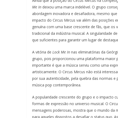
Ainda que a posição do Circus Mircus na competi
Me In
deixou uma marca indelével. O grupo consegu
abordagem inovadora e desafiadora, mesmo que a
impacto do Circus Mircus vai além das posições
genuína com uma base crescente de fãs, que os 
tradicional da indústria musical. A singularidade 
que suficientes para garantir um lugar de destaque
A vitória de
Lock Me In
nas eliminatórias da Geórg
grupo, pois proporcionou uma plataforma maior pa
importante é que a música serviu como uma expr
artisticamente. O Circus Mircus não está interes
por sua autenticidade, pela quebra das normas e 
música pop contemporânea.
A popularidade crescente do grupo e o impacto cu
formas de expressão no universo musical. O Circus
mensagens poderosas, mostra que o mundo da m
para aqueles dispostos a desafiar o status quo.