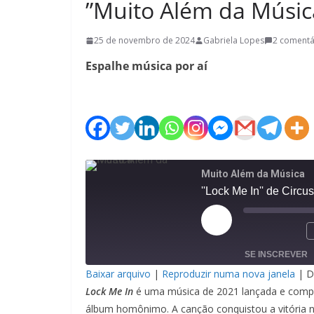
”Muito Além da Músic
25 de novembro de 2024
Gabriela Lopes
2 comentá
Espalhe música por aí
Muito Além da Música
''Lock Me In'' de Circu
Reproduzir
episódio
SE INSCREVER
Baixar arquivo
|
Reproduzir numa nova janela
|
D
COMPART
Lock Me In
é uma música de 2021 lançada e compos
ILHAR
álbum homônimo. A canção conquistou a vitória na
FEED RSS