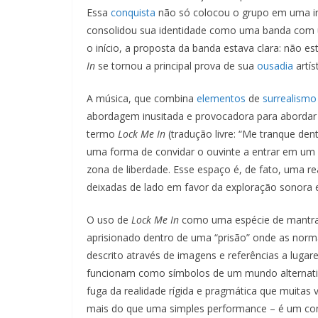
LINK
Essa
conquista
não só colocou o grupo em uma int
consolidou sua identidade como uma banda com u
INCORPO
o início, a proposta da banda estava clara: não es
RAR
In
se tornou a principal prova de sua
ousadia
artíst
A música, que combina
elementos
de
surrealismo
abordagem inusitada e provocadora para abordar a
termo
Lock Me In
(tradução livre: “Me tranque d
uma forma de convidar o ouvinte a entrar em um
zona de liberdade. Esse espaço é, de fato, uma re
deixadas de lado em favor da exploração sonora e
O uso de
Lock Me In
como uma espécie de mantr
aprisionado dentro de uma “prisão” onde as norm
descrito através de imagens e referências a lugar
funcionam como símbolos de um mundo alternat
fuga da realidade rígida e pragmática que muitas ve
mais do que uma simples performance – é um conv