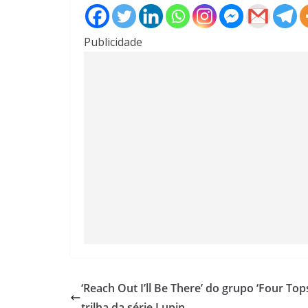
Publicidade
‘Reach Out I’ll Be There’ do grupo ‘Four Top
trilha da série Lupin