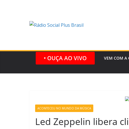
Pular
para
o
conteúdo
• OUÇA AO VIVO
VEM COM A 
ACONTECEU NO MUNDO DA MÚSICA
Led Zeppelin libera c