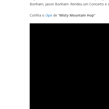
Bonham, Jason Bonham. Rendeu um Concerto e á
Confira o
clipe
de “
Misty Mountain Hop”