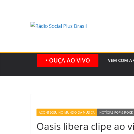
Pular
para
o
conteúdo
• OUÇA AO VIVO
VEM COM A 
ACONTECEU NO MUNDO DA MÚSICA
NOTÍCIAS POP & ROCK
Oasis libera clipe ao 