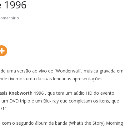
e 1996
comentário
 de uma versão ao vivo de “Wonderwall”, música gravada em
onde tivemos uma da suas lendarias apresentações.
asis Knebworth 1996
, que tera um aúdio HD do evento
m um DVD triplo e um Blu- ray que completam os itens, que
/11.
to com o segundo álbum da banda (What’s the Story) Morning