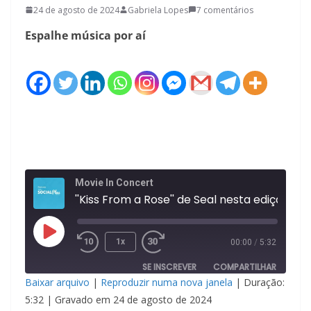
24 de agosto de 2024
Gabriela Lopes
7 comentários
Espalhe música por aí
Movie In Concert
''Kiss From a Rose''
Reproduzir
1x
00:00
/
5:32
episódio
SE INSCREVER
COMPARTILHAR
Baixar arquivo
|
Reproduzir numa nova janela
|
Duração:
COMPAR
5:32
|
Gravado em 24 de agosto de 2024
TILHAR