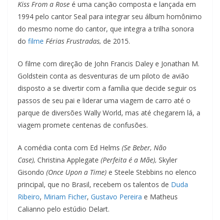
FEED RSS
Kiss From a Rose
é uma canção composta e lançada em
LINK
1994 pelo cantor Seal para integrar seu álbum homônimo
do mesmo nome do cantor, que integra a trilha sonora
INCORPO
do
filme
Férias Frustradas,
de 2015.
RAR
O filme com direção de John Francis Daley e Jonathan M.
Goldstein conta as desventuras de um piloto de avião
disposto a se divertir com a família que decide seguir os
passos de seu pai e liderar uma viagem de carro até o
parque de diversões Wally World, mas até chegarem lá, a
viagem promete centenas de confusões.
A comédia conta com Ed Helms
(Se Beber, Não
Case),
Christina Applegate
(Perfeita é a Mãe),
Skyler
Gisondo
(Once Upon a Time)
e Steele Stebbins no elenco
principal, que no Brasil, recebem os talentos de
Duda
Ribeiro
,
Miriam Ficher
,
Gustavo Pereira
e Matheus
Calianno pelo estúdio Delart.