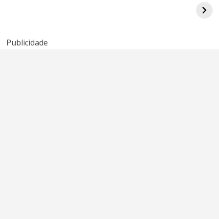
quebrada do
Kenny Rogers e
American Idol
Sheena Easton
Publicidade