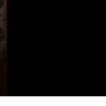
https://radiosocialplusbrasil.com.br/o-que-voce-sabe-sobre-harry-styles-saiba-mais-sobre-o-artista/