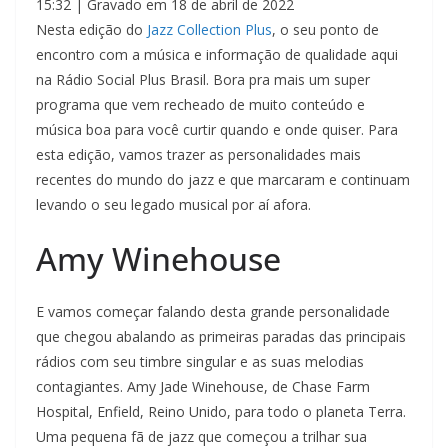
COMPAR
15:32
|
Gravado em 18 de abril de 2022
TILHAR
FEED RSS
Nesta edição do
Jazz Collection Plus
, o seu ponto de
LINK
encontro com a música e informação de qualidade aqui
na Rádio Social Plus Brasil. Bora pra mais um super
INCORPO
programa que vem recheado de muito conteúdo e
RAR
música boa para você curtir quando e onde quiser. Para
esta edição, vamos trazer as personalidades mais
recentes do mundo do jazz e que marcaram e continuam
levando o seu legado musical por aí afora.
Amy Winehouse
E vamos começar falando desta grande personalidade
que chegou abalando as primeiras paradas das principais
rádios com seu timbre singular e as suas melodias
contagiantes. Amy Jade Winehouse, de Chase Farm
Hospital, Enfield, Reino Unido, para todo o planeta Terra.
Uma pequena fã de jazz que começou a trilhar sua