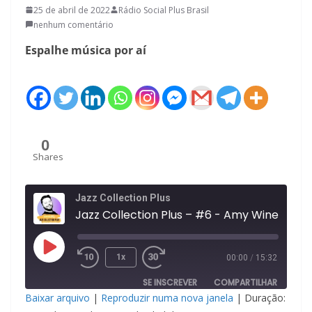
25 de abril de 2022
Rádio Social Plus Brasil
nenhum comentário
Espalhe música por aí
0
Shares
Jazz Collection Plus
Jazz C
Reproduzir
1x
00:00
/
15:32
episódio
SE INSCREVER
COMPARTILHAR
Baixar arquivo
|
Reproduzir numa nova janela
|
Duração: