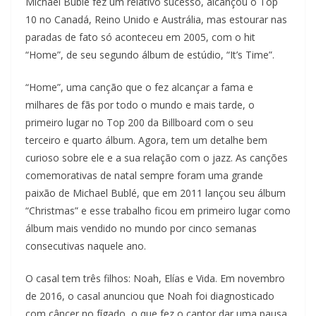
Michael Bublé fez um relativo sucesso, alcançou o Top
10 no Canadá, Reino Unido e Austrália, mas estourar nas
paradas de fato só aconteceu em 2005, com o hit
“Home”, de seu segundo álbum de estúdio, “It’s Time”.
“Home”, uma canção que o fez alcançar a fama e
milhares de fãs por todo o mundo e mais tarde, o
primeiro lugar no Top 200 da Billboard com o seu
terceiro e quarto álbum. Agora, tem um detalhe bem
curioso sobre ele e a sua relação com o jazz. As canções
comemorativas de natal sempre foram uma grande
paixão de Michael Bublé, que em 2011 lançou seu álbum
“Christmas” e esse trabalho ficou em primeiro lugar como
álbum mais vendido no mundo por cinco semanas
consecutivas naquele ano.
O casal tem três filhos: Noah, Elías e Vida. Em novembro
de 2016, o casal anunciou que Noah foi diagnosticado
com câncer no fígado, o que fez o cantor dar uma pausa