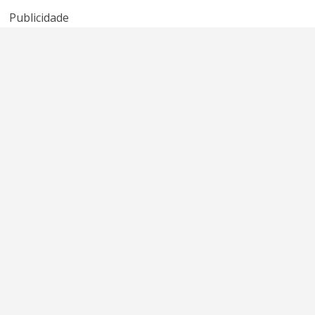
American Idol
Sheena Easton
Publicidade