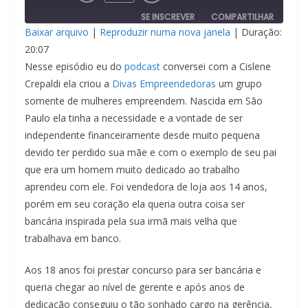
episódio
SE INSCREVER
COMPARTILHAR
Baixar arquivo
|
Reproduzir numa nova janela
|
Duração:
COMPAR
20:07
TILHAR
FEED RSS
Nesse episódio eu do
podcast
conversei com a Cislene
LINK
Crepaldi ela criou a
Divas Empreendedoras
um grupo
somente de mulheres empreendem. Nascida em São
INCORPO
Paulo ela tinha a necessidade e a vontade de ser
RAR
independente financeiramente desde muito pequena
devido ter perdido sua mãe e com o exemplo de seu pai
que era um homem muito dedicado ao trabalho
aprendeu com ele. Foi vendedora de loja aos 14 anos,
porém em seu coração ela queria outra coisa ser
bancária inspirada pela sua irmã mais velha que
trabalhava em banco.
Aos 18 anos foi prestar concurso para ser bancária e
queria chegar ao nível de gerente e após anos de
dedicação conseguiu o tão sonhado cargo na gerência,