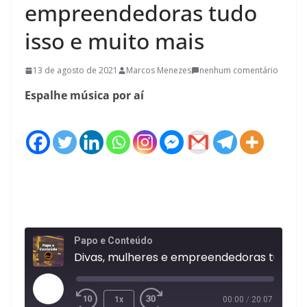
empreendedoras tudo
isso e muito mais
13 de agosto de 2021
Marcos Menezes
nenhum comentário
Espalhe música por aí
Papo e Conteúdo
Divas, mulheres e empreendedor
Reproduzir
1x
00:00
/
20:07