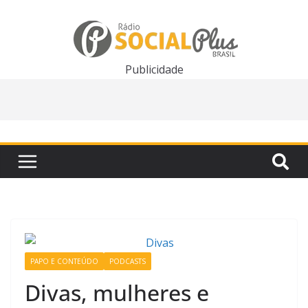
Pular
para
o
conteúdo
Publicidade
PAPO E CONTEÚDO
PODCASTS
Divas, mulheres e