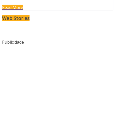
Read More
Kelly Clarkson
Podcast de
Lembra da
Web Stories
expõe
‘We’ve Got
banda New
promessa
Tonight’ de
Radicals?
quebrada do
Kenny Rogers e
American Idol
Sheena Easton
Publicidade