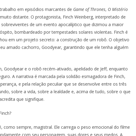
u trabalho em episódios marcantes de
Game of Thrones
,
O Mistério
uito distante. O protagonista, Finch Weinberg, interpretado de
sobreviventes de um evento apocalíptico que dizimou a maior
óspito, bombardeado por tempestades solares violentas. Finch é
lhou em um projeto secreto: a construção de um robô. O objetivo
 seu amado cachorro, Goodyear, garantindo que ele tenha alguém
h, Goodyear e o robô recém-ativado, apelidado de Jeff, enquanto
guro. A narrativa é marcada pela solidão esmagadora de Finch,
perança, e pela relação peculiar que se desenvolve entre os três
undo, sobre a vida, sobre a lealdade e, acima de tudo, sobre o que
credita que signifique.
Finch?
, como sempre, magistral. Ele carrega o peso emocional do filme
ofundamente com seu personagem, suas dores e seus medos. A