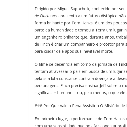
Dirigido por Miguel Sapochnik, conhecido por se
de Finch
nos apresenta a um futuro distópico não m
forma brilhante por Tom Hanks, é um dos poucos 
parte da humanidade e tornou a Terra um lugar in
um engenheiro brilhante que, durante anos, traba
de Finch é criar um companheiro e protetor para
para cuidar dele após sua inevitável morte.
O filme se desenrola em torno da jornada de Finc
tentam atravessar o país em busca de um lugar se
pela sua luta constante contra a doença e a deses
personagens. Finch precisa ensinar Jeff sobre o m
significa ser humano – ou, pelo menos, o que ele a
### Por Que Vale a Pena Assistir a O Mistério de 
Em primeiro lugar, a performance de Tom Hanks é
com uma sensibilidade que nos faz conectar pr