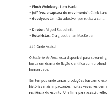
*
Finch Weinberg:
Tom Hanks
*
Jeff (voz e captura de movimento):
Caleb Land
*
Goodyear:
Um cão adorável que rouba a cena.
*
Diretor:
Miguel Sapochnik
*
Roteiristas:
Craig Luck e Ian MacKelden
### Onde Assistir
O Mistério de Finch
está disponível para streamin
busca um drama de ficção científica com profu
humanidade.
Em tempos onde tantas produções buscam o espet
histórias mais impactantes muitas vezes residem
resiliência do espírito. Um filme para assistir, refleti