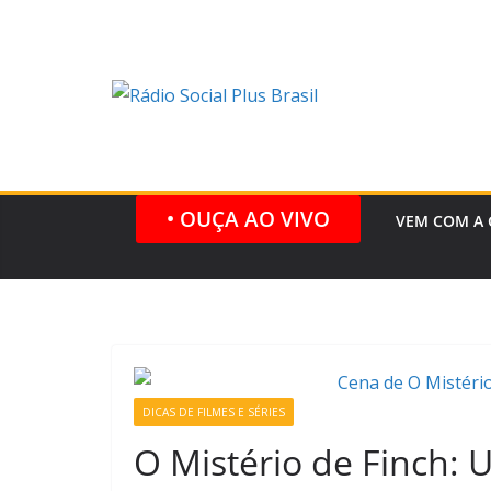
Pular
para
o
conteúdo
• OUÇA AO VIVO
VEM COM A 
DICAS DE FILMES E SÉRIES
O Mistério de Finch: 