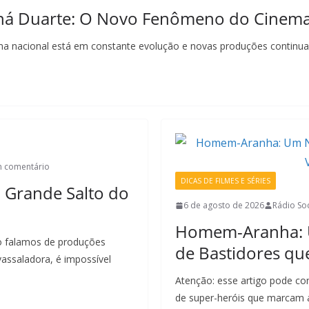
iná Duarte: O Novo Fenômeno do Cinema
nema nacional está em constante evolução e novas produções continu
 comentário
DICAS DE FILMES E SÉRIES
 Grande Salto do
6 de agosto de 2026
Rádio Soc
Homem-Aranha: U
do falamos de produções
de Bastidores qu
assaladora, é impossível
Atenção: esse artigo pode c
de super-heróis que marcam