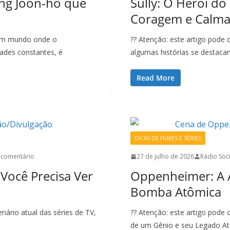
ong Joon-ho que
Sully: O Herói d
Coragem e Calm
m um mundo onde o
?? Atenção: este artigo pode 
ades constantes, é
algumas histórias se destaca
Read More
DICAS DE FILMES E SÉRIES
comentário
27 de julho de 2026
Rádio Soci
 Você Precisa Ver
Oppenheimer: A 
Bomba Atômica
enário atual das séries de TV,
?? Atenção: este artigo pode
de um Gênio e seu Legado A