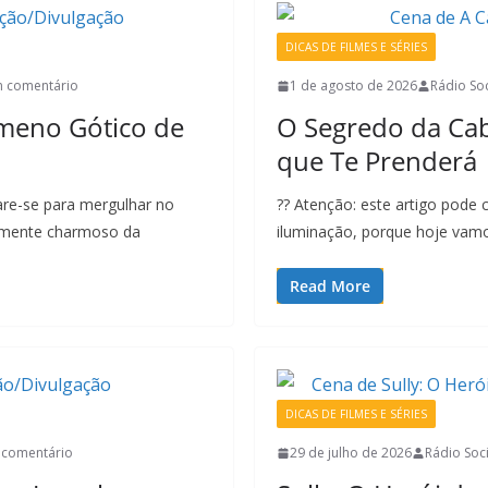
DICAS DE FILMES E SÉRIES
 comentário
1 de agosto de 2026
Rádio Soc
meno Gótico de
O Segredo da Cab
que Te Prenderá
pare-se para mergulhar no
?? Atenção: este artigo pode c
elmente charmoso da
iluminação, porque hoje va
Read More
DICAS DE FILMES E SÉRIES
comentário
29 de julho de 2026
Rádio Soci