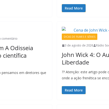
Read More
DICAS DE FILMES E SÉRIES
 comentário
3 de agosto de 2026
Rádio Soc
m A Odisseia
John Wick 4: O Au
 científica
Liberdade
?? Atenção: este artigo pode 
do pensamos em diretores que
onde a ação frenética se en
Read More