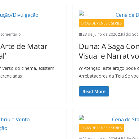
DICAS DE FILMES E SÉRIES
comentário
23 de julho de 2026
Rádio Soci
 Arte de Matar
Duna: A Saga Co
l’
Visual e Narrativ
universo do cinema, existem
?? Atenção: este artigo pode 
verenciadas
Arrebatadores da Tela Se voc
Read More
DICAS DE FILMES E SÉRIES
21 de julho de 2026
Rádio Soci