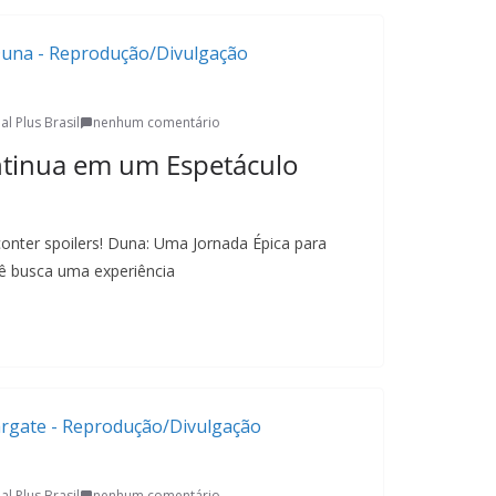
al Plus Brasil
nenhum comentário
ntinua em um Espetáculo
o
conter spoilers! Duna: Uma Jornada Épica para
ê busca uma experiência
al Plus Brasil
nenhum comentário