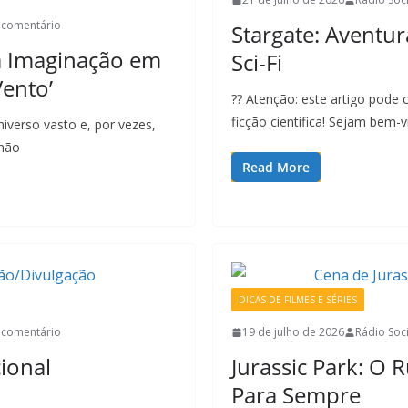
comentário
Stargate: Aventur
a Imaginação em
Sci-Fi
ento’
?? Atenção: este artigo pode 
ficção científica! Sejam bem-
niverso vasto e, por vezes,
 não
Read More
DICAS DE FILMES E SÉRIES
comentário
19 de julho de 2026
Rádio Soci
ional
Jurassic Park: O
Para Sempre