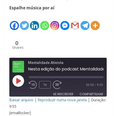
Espalhe música por aí
0
Shares
Mentalidade Ativista
Nesta edição do podcast Mental
Reproduzir
1x
00:00
/
9:55
episódio
SE INSCREVER
COMPARTILHAR
Baixar arquivo
|
Reproduzir numa nova janela
|
Duração:
COMPAR
9:55
TILHAR
FEED RSS
[emaillocker]