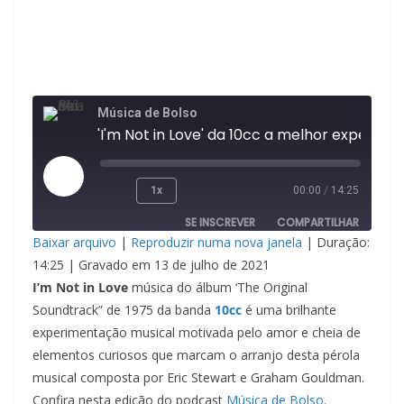
Música de Bolso
'I'm Not in Love' da 10cc a melhor experim
Reproduzir
1x
00:00
/
14:25
episódio
SE INSCREVER
COMPARTILHAR
Baixar arquivo
|
Reproduzir numa nova janela
|
Duração:
COMPAR
14:25
|
Gravado em 13 de julho de 2021
TILHAR
FEED RSS
I’m Not in Love
música do álbum ‘The Original
LINK
Soundtrack” de 1975 da banda
10cc
é uma brilhante
experimentação musical motivada pelo amor e cheia de
INCORPO
elementos curiosos que marcam o arranjo desta pérola
RAR
musical composta por Eric Stewart e Graham Gouldman.
Confira nesta edição do podcast
Música de Bolso
.