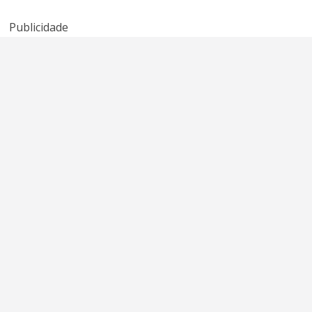
American Idol
Sheena Easton
Publicidade