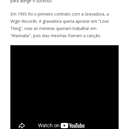
para atingir o sucesso.
Em 1995 foi o primeiro contrato com a Gravadora, a
Virgin Records. A gravadora queria apostar em “Love
Thing”, mas as meninas queriam trabalhar em
“Wannabe”, pois elas mesmas fizeram a canção.