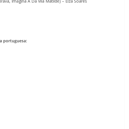
rava, Imagina A Da Vila Matilde) – Elza Soares
a portuguesa: