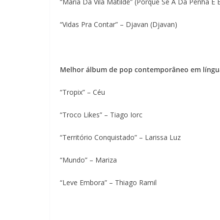
“Maria Da Vila Matilde” (Porque Se A Da Penha É B
“Vidas Pra Contar” – Djavan (Djavan)
Melhor álbum de pop contemporâneo em língu
“Tropix” – Céu
“Troco Likes” – Tiago Iorc
“Território Conquistado” – Larissa Luz
“Mundo” – Mariza
“Leve Embora” – Thiago Ramil