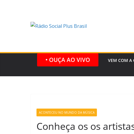
Pular
para
o
conteúdo
• OUÇA AO VIVO
VEM COM A 
ACONTECEU NO MUNDO DA MÚSICA
Conheça os os artistas