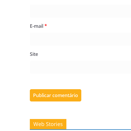
E-mail
*
Site
Kelly Clarkson
Podcast de
Web Stories
expõe
‘We’ve Got