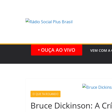
Pular
para
o
conteúdo
• OUÇA AO VIVO
VEM COM A 
O QUE TA ROLANDO
Bruce Dickinson: A Cr