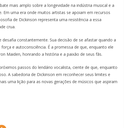
ate mais amplo sobre a longevidade na indústria musical e a
e. Em uma era onde muitos artistas se apoiam em recursos
ilosofia de Dickinson representa uma resistência a essa
ade crua.
 se desafia constantemente. Sua decisão de se afastar quando a
e força e autoconsciência. É a promessa de que, enquanto ele
ron Maiden, honrando a história e a paixão de seus fãs.
óximos passos do lendário vocalista, ciente de que, enquanto
roso. A sabedoria de Dickinson em reconhecer seus limites e
 mais uma lição para as novas gerações de músicos que aspiram