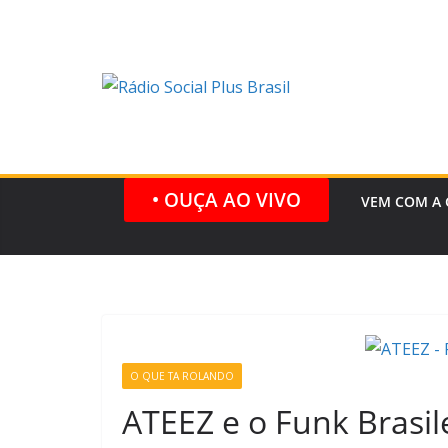
Pular
para
o
conteúdo
• OUÇA AO VIVO
VEM COM A 
O QUE TA ROLANDO
ATEEZ e o Funk Brasile