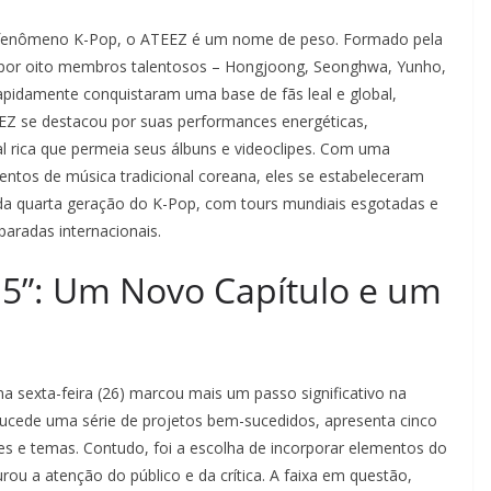
 fenômeno K-Pop, o ATEEZ é um nome de peso. Formado pela
por oito membros talentosos – Hongjoong, Seonghwa, Yunho,
pidamente conquistaram uma base de fãs leal e global,
EZ se destacou por suas performances energéticas,
l rica que permeia seus álbuns e videoclipes. Com uma
mentos de música tradicional coreana, eles se estabeleceram
a quarta geração do K-Pop, com tours mundiais esgotadas e
aradas internacionais.
5”: Um Novo Capítulo e um
 sexta-feira (26) marcou mais um passo significativo na
sucede uma série de projetos bem-sucedidos, apresenta cinco
des e temas. Contudo, foi a escolha de incorporar elementos do
ou a atenção do público e da crítica. A faixa em questão,