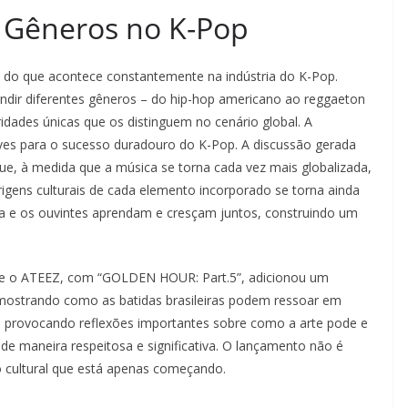
 Gêneros no K-Pop
o do que acontece constantemente na indústria do K-Pop.
undir diferentes gêneros – do hip-hop americano ao reggaeton
dades únicas que os distinguem no cenário global. A
ves para o sucesso duradouro do K-Pop. A discussão gerada
e, à medida que a música se torna cada vez mais globalizada,
rigens culturais de cada elemento incorporado se torna ainda
ria e os ouvintes aprendam e cresçam juntos, construindo um
que o ATEEZ, com “GOLDEN HOUR: Part.5”, adicionou um
l, mostrando como as batidas brasileiras podem ressoar em
 e provocando reflexões importantes sobre como a arte pode e
 de maneira respeitosa e significativa. O lançamento não é
 cultural que está apenas começando.