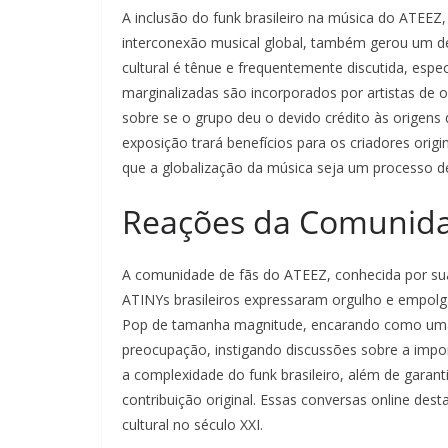
A inclusão do funk brasileiro na música do ATEE
interconexão musical global, também gerou um deba
cultural é tênue e frequentemente discutida, esp
marginalizadas são incorporados por artistas de o
sobre se o grupo deu o devido crédito às origens d
exposição trará benefícios para os criadores origin
que a globalização da música seja um processo de
Reações da Comunida
A comunidade de fãs do ATEEZ, conhecida por sua
ATINYs brasileiros expressaram orgulho e empol
Pop de tamanha magnitude, encarando como uma p
preocupação, instigando discussões sobre a impor
a complexidade do funk brasileiro, além de garant
contribuição original. Essas conversas online des
cultural no século XXI.