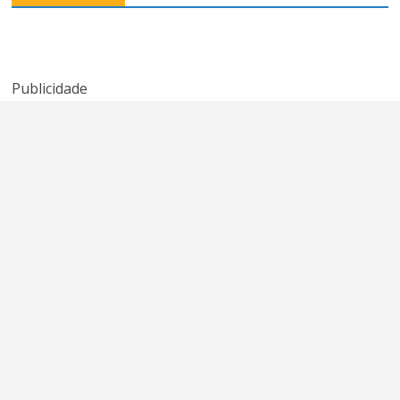
expõe
‘We’ve Got
banda New
promessa
Tonight’ de
Radicals?
quebrada do
Kenny Rogers e
American Idol
Sheena Easton
Publicidade