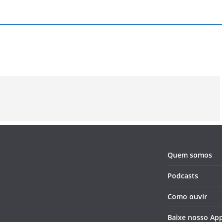
Lembra da
Por onde anda
Coldplay, a
banda New
Vanessa
revolução 
Radicals?
Carlton?
rock
alternativ
Quem somos
Podcasts
Como ouvir
Baixe nosso Ap