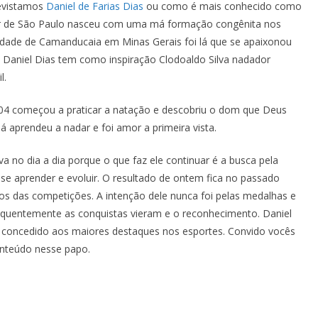
evistamos
Daniel de Farias Dias
ou como é mais conhecido como
rior de São Paulo nasceu com uma má formação congênita nos
cidade de Camanducaia em Minas Gerais foi lá que se apaixonou
. Daniel Dias tem como inspiração Clodoaldo Silva nadador
l.
004 começou a praticar a natação e descobriu o dom que Deus
á aprendeu a nadar e foi amor a primeira vista.
 no dia a dia porque o que faz ele continuar é a busca pela
se aprender e evoluir. O resultado de ontem fica no passado
os das competições. A intenção dele nunca foi pelas medalhas e
quentemente as conquistas vieram e o reconhecimento. Daniel
 concedido aos maiores destaques nos esportes.
Convido vocês
nteúdo nesse papo.