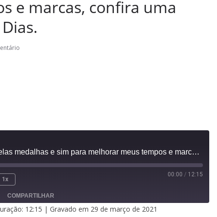
s e marcas, confira uma
 Dias.
entário
A intenção nunca foi pelas medalhas e sim para melhorar meus tempos e marcas, confira uma entrevista com Daniel Dias.
00:00
/
12:15
1x
COMPARTILHAR
uração: 12:15
|
Gravado em 29 de março de 2021