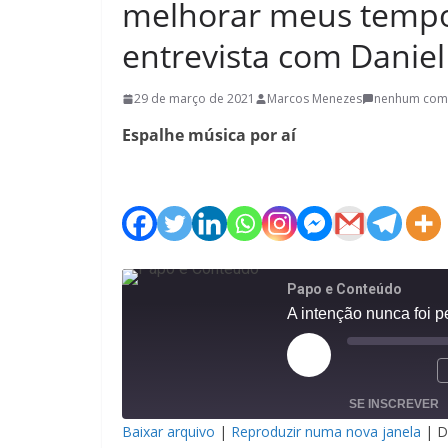
melhorar meus tempo
entrevista com Daniel
29 de março de 2021
Marcos Menezes
nenhum com
Espalhe música por aí
Papo e Conteúdo
Reproduzir
episódio
SE INSCREVER
Baixar arquivo
|
Reproduzir numa nova janela
|
D