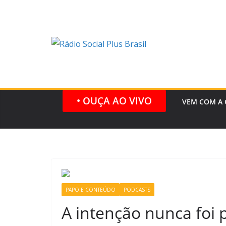
Pular
para
o
conteúdo
• OUÇA AO VIVO
VEM COM A 
PAPO E CONTEÚDO
PODCASTS
A intenção nunca foi 