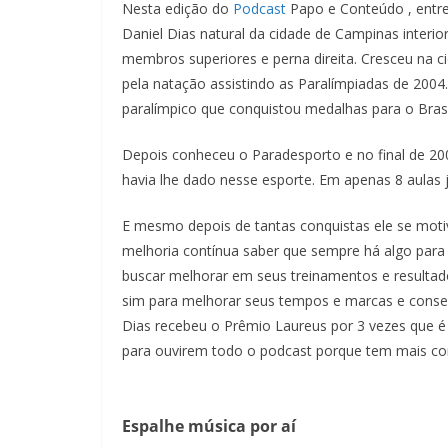
COMPART
Nesta edição do
Podcast
Papo e Conteúdo , entr
ILHAR
Daniel Dias natural da cidade de Campinas inte
FEED RSS
LINK
membros superiores e perna direita. Cresceu na 
pela natação assistindo as Paralímpiadas de 2004
INCORPO
paralímpico que conquistou medalhas para o Brasi
RAR
Depois conheceu o Paradesporto e no final de 2
havia lhe dado nesse esporte. Em apenas 8 aulas j
E mesmo depois de tantas conquistas ele se motiva
melhoria contínua saber que sempre há algo para 
buscar melhorar em seus treinamentos e resultad
sim para melhorar seus tempos e marcas e conse
Dias recebeu o
Prêmio Laureus por 3 vezes que é
para ouvirem todo o podcast porque tem mais co
Espalhe música por aí