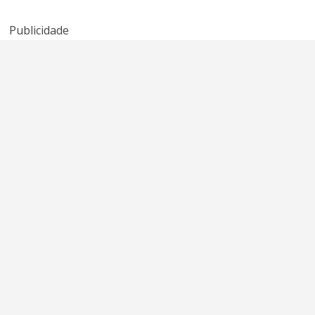
quebrada do
Kenny Rogers e
American Idol
Sheena Easton
Publicidade