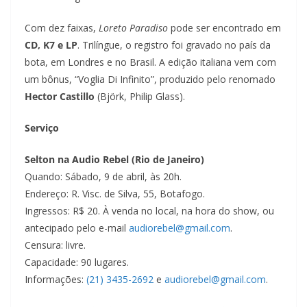
Com dez faixas,
Loreto Paradiso
pode ser encontrado em
CD, K7 e LP
. Trilíngue, o registro foi gravado no país da
bota, em Londres e no Brasil. A edição italiana vem com
um bônus, “Voglia Di Infinito”, produzido pelo renomado
Hector Castillo
(Björk, Philip Glass).
Serviço
Selton na Audio Rebel
(Rio de Janeiro)
Quando: Sábado, 9 de abril, às 20h.
Endereço: R. Visc. de Silva, 55, Botafogo.
Ingressos: R$ 20. À venda no local, na hora do show, ou
antecipado pelo e-mail
audiorebel@gmail.com
.
Censura: livre.
Capacidade: 90 lugares.
Informações:
(21) 3435-2692
e
audiorebel@gmail.com
.