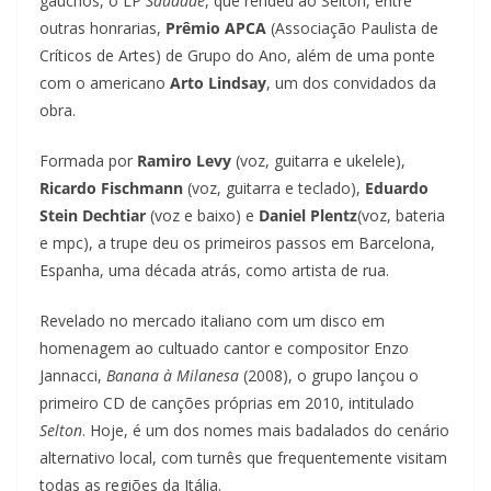
gaúchos, o LP
Saudade
, que rendeu ao Selton, entre
outras honrarias,
Prêmio APCA
(Associação Paulista de
Críticos de Artes) de Grupo do Ano, além de uma ponte
com o americano
Arto Lindsay
, um dos convidados da
obra.
Formada por
Ramiro Levy
(voz, guitarra e ukelele),
Ricardo Fischmann
(voz, guitarra e teclado),
Eduardo
Stein Dechtiar
(voz e baixo) e
Daniel Plentz
(voz, bateria
e mpc), a trupe deu os primeiros passos em Barcelona,
Espanha, uma década atrás, como artista de rua.
Revelado no mercado italiano com um disco em
homenagem ao cultuado cantor e compositor Enzo
Jannacci,
Banana à Milanesa
(2008), o grupo lançou o
primeiro CD de canções próprias em 2010, intitulado
Selton
. Hoje, é um dos nomes mais badalados do cenário
alternativo local, com turnês que frequentemente visitam
todas as regiões da Itália.