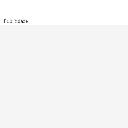
promessa
Tonight’ de
Radicals?
quebrada do
Kenny Rogers e
American Idol
Sheena Easton
Publicidade