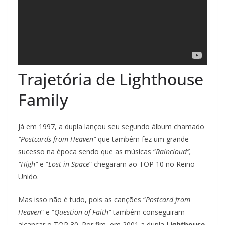
Trajetória de Lighthouse
Family
Já em 1997, a dupla lançou seu segundo álbum chamado
“Postcards from Heaven”
que também fez um grande
sucesso na época sendo que as músicas “
Raincloud”,
“High”
e “
Lost in Space
” chegaram ao TOP 10 no Reino
Unido.
Mas isso não é tudo, pois as canções “
Postcard from
Heaven
” e “
Question of Faith”
também conseguiram
alcançar o TOP 30. Por fim, em 2001 a dupla
Lighthouse