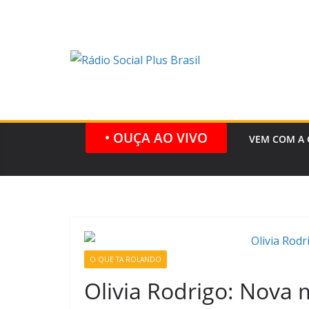
Pular
para
o
conteúdo
• OUÇA AO VIVO
VEM COM A 
O QUE TA ROLANDO
Olivia Rodrigo: Nova