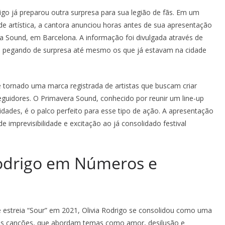
igo já preparou outra surpresa para sua legião de fãs. Em um
e artística, a cantora anunciou horas antes de sua apresentação
 Sound, em Barcelona. A informação foi divulgada através de
am, pegando de surpresa até mesmo os que já estavam na cidade
e tornado uma marca registrada de artistas que buscam criar
guidores. O Primavera Sound, conhecido por reunir um line-up
vidades, é o palco perfeito para esse tipo de ação. A apresentação
 imprevisibilidade e excitação ao já consolidado festival
odrigo em Números e
estreia “Sour” em 2021, Olivia Rodrigo se consolidou como uma
as canções, que abordam temas como amor, desilusão e