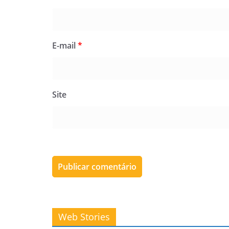
E-mail
*
Site
Kelly Clarkson
Podcast de
Web Stories
expõe
‘We’ve Got