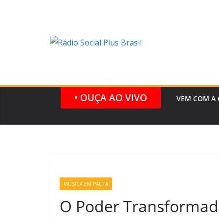
Pular
para
o
conteúdo
• OUÇA AO VIVO
VEM COM A 
MÚSICA EM PAUTA
O Poder Transformad