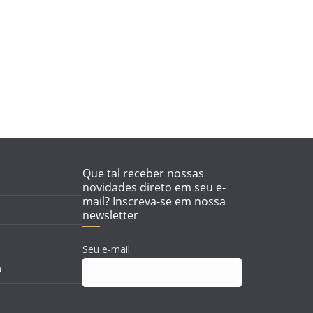
film
o
The
Wat
Que tal receber nossas
novidades direto em seu e-
mail? Inscreva-se em nossa
newsletter
Seu e-mail
p