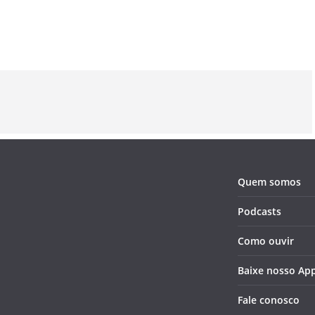
Radicals?
Carlton?
rock
alternativ
Quem somos
Podcasts
Como ouvir
Baixe nosso Ap
Fale conosco