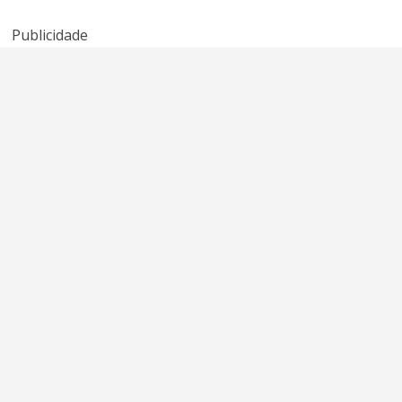
American Idol
Sheena Easton
Publicidade