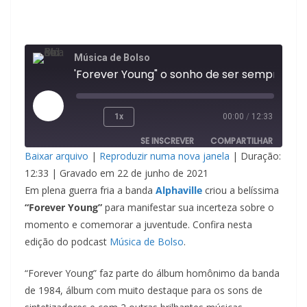
Música de Bolso
'Forever Young" o sonho de ser sempre jovem da ba
Reproduzir
1x
00:00
/
12:33
episódio
SE INSCREVER
COMPARTILHAR
Baixar arquivo
|
Reproduzir numa nova janela
|
Duração:
COMPAR
12:33
|
Gravado em 22 de junho de 2021
TILHAR
FEED RSS
Em plena guerra fria a banda
Alphaville
criou a belíssima
LINK
“Forever Young”
para manifestar sua incerteza sobre o
momento e comemorar a juventude. Confira nesta
INCORPO
edição do podcast
Música de Bolso
.
RAR
“Forever Young” faz parte do álbum homônimo da banda
de 1984, álbum com muito destaque para os sons de