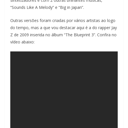
sintetizadores e com 2 outras brilhantes músicas,
“Sounds Like A Melody” e “Big in Japan”.
Outras versões foram criadas por vários artistas ao logo
do tempo, mas a que vou destacar aqui é a do rapper Jay
Z de 2009 inserida no álbum “The Blueprint 3”. Confira no
vídeo abaixo: