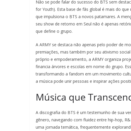
Não se pode falar do sucesso do BTS sem destac
for Youth). Esta base de fãs global é mais do qu
que impulsiona o BTS a novos patamares. A men
seu show de retorno em Seul não é apenas retóric
que define o grupo.
A ARMY se destaca não apenas pelo poder de mob
premiações, mas também por seu ativismo social 
próprio e empoderamento, a ARMY organiza proj
financia árvores e escolas em nome do grupo. Es
transformando a fandom em um movimento cultural 
a música pode unir pessoas e inspirar ações posit
Música que Transcend
A discografia do BTS é um testemunho de sua vers
gênero, navegando com fluidez entre hip-hop, R&
uma jornada temática, frequentemente explorando