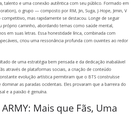
ça, talento e uma conexão autêntica com seu público. Formado em
oration), o grupo — composto por RM, Jin, Suga, J-Hope, Jimin, V
 competitivo, mas rapidamente se destacou. Longe de seguir
eu próprio caminho, abordando temas como saúde mental,
hos em suas letras. Essa honestidade lírica, combinada com
impecáveis, criou uma ressonância profunda com ouvintes ao redor
ltado de uma estratégia bem pensada e da dedicação inabalável
s através de plataformas sociais, a criação de conteúdo
 constante evolução artística permitiram que o BTS construísse
ominar as paradas ocidentais. Eles provaram que a barreira do
al e a paixão é genuína.
da ARMY: Mais que Fãs, Uma