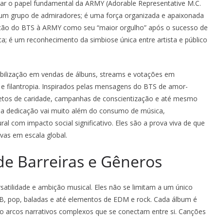
ar o papel fundamental da ARMY (Adorable Representative M.C.
e um grupo de admiradores; é uma força organizada e apaixonada
ção do BTS à ARMY como seu “maior orgulho” após o sucesso de
a; é um reconhecimento da simbiose única entre artista e público
ilização em vendas de álbuns, streams e votações em
e filantropia. Inspirados pelas mensagens do BTS de amor-
etos de caridade, campanhas de conscientização e até mesmo
sa dedicação vai muito além do consumo de música,
com impacto social significativo. Eles são a prova viva de que
ivas em escala global.
e Barreiras e Gêneros
atilidade e ambição musical. Eles não se limitam a um único
B, pop, baladas e até elementos de EDM e rock. Cada álbum é
 arcos narrativos complexos que se conectam entre si. Canções