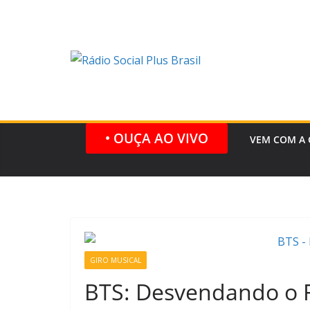
Pular
para
o
conteúdo
• OUÇA AO VIVO
VEM COM A 
GIRO MUSICAL
BTS: Desvendando o 