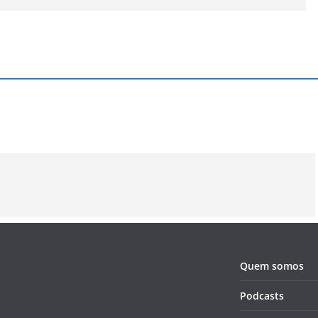
Lembra da
Por onde anda
Coldplay, a
banda New
Vanessa
revolução 
Radicals?
Carlton?
rock
alternativ
Quem somos
Podcasts