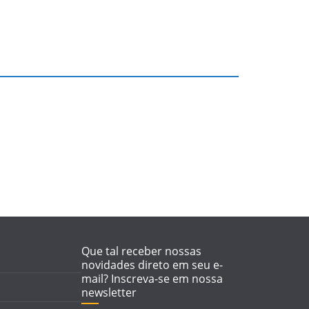
Quem ér Harry
“No
do
Styles
Quem é Lizzo?
Lost
film
o
The
Wat
Que tal receber nossas
novidades direto em seu e-
mail? Inscreva-se em nossa
newsletter