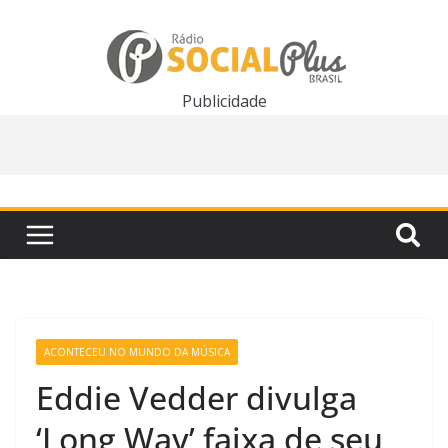
Pular
para
o
conteúdo
Publicidade
ACONTECEU NO MUNDO DA MÚSICA
Eddie Vedder divulga
‘Long Way’ faixa de seu