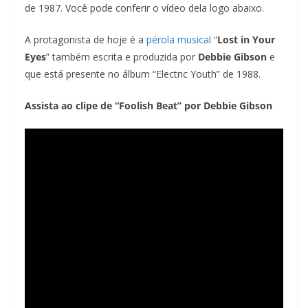
de 1987. Você pode conferir o vídeo dela logo abaixo.
A protagonista de hoje é a
pérola musical
“
Lost in Your
Eyes
” também escrita e produzida por
Debbie Gibson
e
que está presente no álbum “Electric Youth” de 1988.
Assista ao clipe de “Foolish Beat” por Debbie Gibson