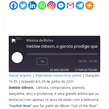
Música de Bolso
Debbie Gibson, a garota prodígio que nos presenteou com a música "Lost In Your Eyes"
Reproduzir
1x
00:00
/
10:35
episódio
SE INSCREVER
COMPARTILHAR
Baixar arquivo
|
Reproduzir numa nova janela
|
Duração:
COMPAR
10:35
|
Gravado em 29 de junho de 2021
TILHAR
FEED RSS
Debbie Gibson
, cantora, compositora, pianista,
LINK
dançarina, atriz e produtora, é uma grande artista que se
destacou com apenas 16 anos de idade com a belíssima
INCORPO
“
Foolish Beat
” que faz parte do álbum “Out of the Blue”
RAR