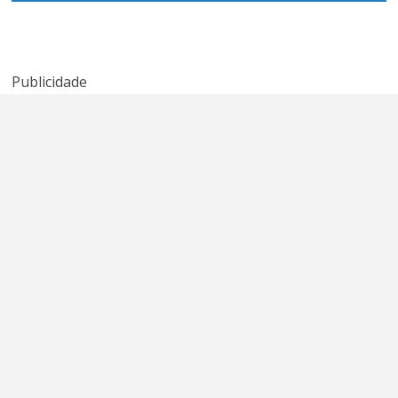
expõe
‘We’ve Got
banda New
promessa
Tonight’ de
Radicals?
quebrada do
Kenny Rogers e
American Idol
Sheena Easton
Publicidade