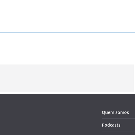
Lembra da
Por onde anda
Coldplay, a
banda New
Vanessa
revolução 
Radicals?
Carlton?
rock
alternativ
Quem somos
Podcasts