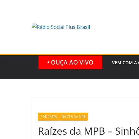
Pular
para
o
conteúdo
• OUÇA AO VIVO
VEM COM A 
PODCASTS
RAÍZES DA MPB
Raízes da MPB – Sinh