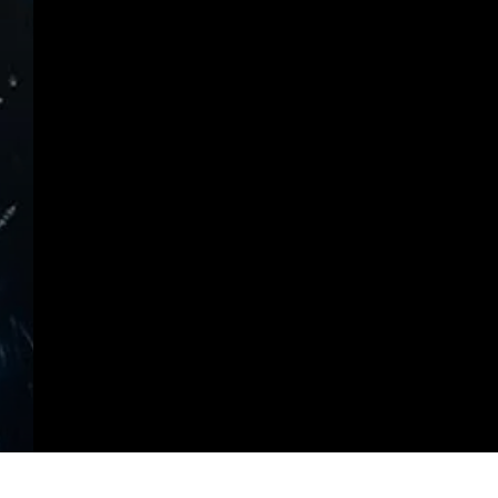
https://radiosocialplusbrasil.com.br/a-little-respect-da-banda-erasure-comemora-34-anos/